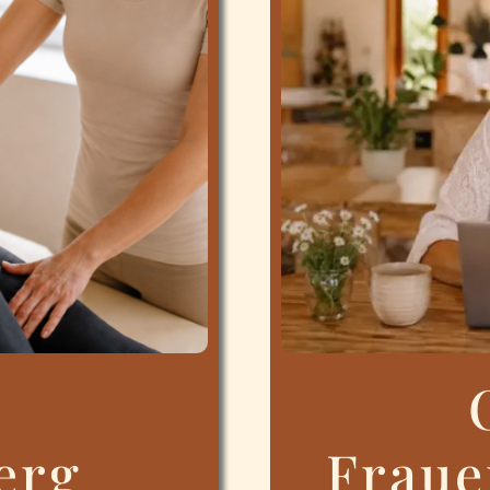
erg
Fraue