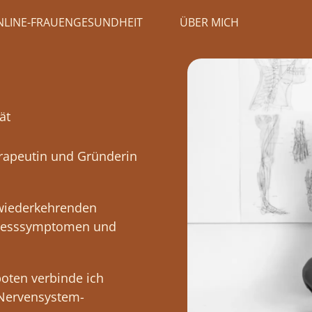
NLINE-FRAUENGESUNDHEIT
ÜBER MICH
ät
herapeutin und Gründerin
 wiederkehrenden
tresssymptomen und
oten verbinde ich
 Nervensystem-