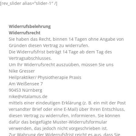
Zum
[rev_slider alias=”slider-1″ /]
Inhalt
springen
Widerrufsbelehrung
Widerrufsrecht
Sie haben das Recht, binnen 14 Tagen ohne Angabe von
Gründen diesen Vertrag zu widerrufen.
Die Widerrufsfrist beträgt 14 Tage ab dem Tag des
Vertragsabschlusses.
Um Ihr Widerrufsrecht auszuüben, müssen Sie uns
Nike Gresser
Heilpraktiker/ Physiotherapie Praxis
Am Weißensee 7
90453 Nürnberg
nike@vitalamus.de
mittels einer eindeutigen Erklärung (z. B. ein mit der Post
versandter Brief oder eine E-Mail) über Ihren Entschluss,
diesen Vertrag zu widerrufen, informieren. Sie können
dafür das beigefügte Muster-Widerrufsformular
verwenden, das jedoch nicht vorgeschrieben ist.
Zur Wahrung der Widerrufsfrist reicht es aus, dass Sie